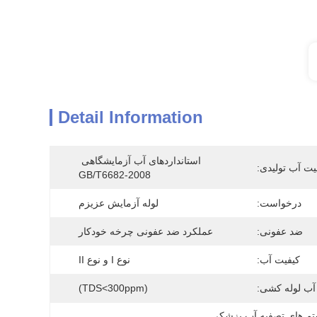
Detail Information
استانداردهای آب آزمایشگاهی 
یت آب تولیدی:
GB/T6682-2008
درخواست:
لوله آزمایش عزیزم
ضد عفونی:
عملکرد ضد عفونی چرخه خودکار
کیفیت آب:
نوع I و نوع II
آب لوله کشی:
(TDS<300ppm)
, 