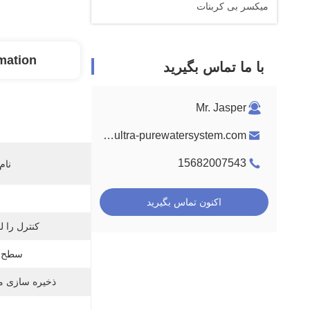
میکسر بی کربنات
rmation
با ما تماس بگیرید
Mr. Jasper
jasper@ultra-purewatersystem.com
15682007543
نام
اکنون تماس بگیرید
کنترل را ل
سطح ت
ذخیره سازی م