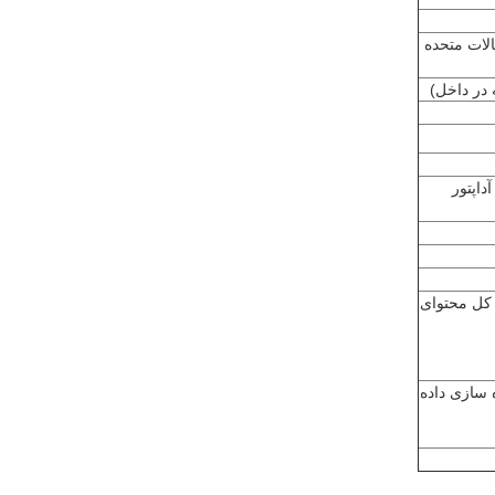
د آب آزمایشگاهی GB/T6682-2008 و استاندارد CAP ایالات متحده
است از آداپتور
یکروارگانیسم≤1cfu/ml، یون فلزی≤0.1ppb، فلوراید≤0.05mg/L کل محتوای
سازی داده