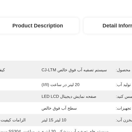
Product Description
Detail Info
 محصول:
سیستم تصفیه آب فوق خالص CJ-LTM
کیف
تولید آب:
20 لیتر در ساعت (I/II)
مس کنید:
صفحه نمایش دیجیتال LED LCD
جهیزات:
سطح آب فوق خالص
خزن آب:
10 لیتر 15 لیتر
الزامات کیفیت 
سیستم های تصفیه آب پزشکی 20 لیتری در ساعت
, 
SS304 سیستم های تصفیه آب پزشکی