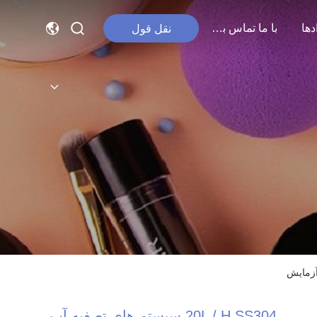
دها
با ما تماس بگیرید
نقل قول
20L / H SS304 سیستم های تصفیه آب