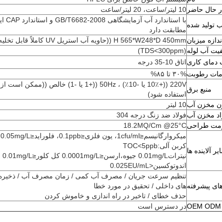
 حال حاضر
10 لیتر/ساعت، 20 لیتر/ساعت
با استاندار
 تولید شده
مطابقت دارد
ندازه میزبان
H 565*W248*D 450mm ((حاویه آب استریل UV کاملاً قابل تخلیه در داخل)
فیت آب لوله
(TDS<300ppm)
 دمای کاری
اتاق 10-35 درجه
امات رطوبت
۳۰% تا ۸۵%
220V ((+10٪ یا -10٪) ، 50Hz ((+1 یا -1) خالص ((ممکن 
منبع برق
استفاده شود)
 مخزن آب
10 لیتر
اد مخزن آب
فولاد ضد زنگ درجه 304
مت طراحی
18.2MQ/Cm @25°C
م
کربن آلی:TOC<5ppb
یر آلاینده ها
نیترات0.01mg/L جیوه،ارسن≤0.0001mg/L کل کلور≤0.01mg/L
اندوتوکسین<0.025EU/mL
تنظیم سرعت جریان / مصرف آب کمی / زمان مصرف آب / ذخیره 
ای پیشرفته
های داخلی / تحقیق در مورد خطا
حذف خطای / تاخیر در راه اندازی و خاموش کردن
OEM ODM
در دسترس است