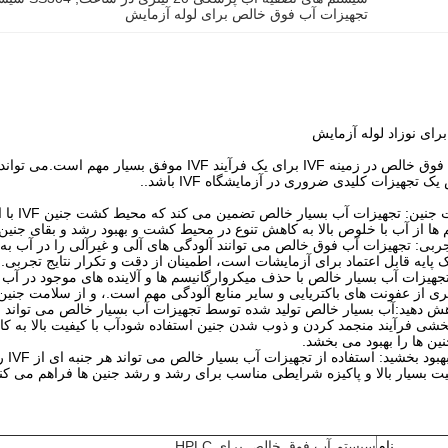
تجهیزات آب فوق خالص برای لوله آزمایش
ای نوزاد لوله آزمایش
استفاده از تجهیزات آب فوق خالص در زمینه IVF برای یک
تجهیزات کلیدی ضروری در آزمایشگاه IVF باشد..
بهینه س
م ها از آب با خلوص بالا به کاهش تنوع در محیط کشت و بهبود رشد و بقای جنین
جربی: تجهیزات آب فوق خالص می توانند آلودگی های آلی و غیرآلی را در آب به 
 پایه قابل اعتماد برای آزمایشات است، اطمینان از دقت و تکرار نتایج تجربی.
ری از عفونت های باکتریایی و سایر منابع آلودگی مهم است.، و از سلامت جنین
ش دهید:آب بسیار خالص تولید شده توسط تجهیزات آب بسیار خالص می تواند 
ربخشی فرآیند منجمد کردن و ذوب شدن جنین استفاده شودآب با کیفیت بالا ب
ین ها را بهبود می بخشد.
میزا
نام
سیستم آب فوق خالص برای HPLC