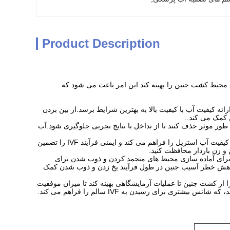
Product Description
 فرآیند IVF موفق بسیار مهم است.می تواند محیط کشت جنین را بهینه کند.این امر باعث می شود که
ازی محیط کشت جنین: تجهیزات آب بسیار خالص تضمین می کند که محیط کشت جنین IVF با ارائه کیفیت آب با کیفیت بالا به بهترین شرایط برسد.از بین بردن
 کمک می کند..
طور موثر حذف کنند تا از تداخل با نتایج تجربی جلوگیری شود.آب
اطمینان از ایمنی IVF: تجهیزات آب بسیار خالص با حذف میکروارگانیسم ها و آلاینده های موجود در آب کیفیت آب استریل را فراهم می کند و ایمنی فرآیند IVF را تضمین
 و زن باردار محافظت کنید.
برای آماده سازی محیط های منجمد کردن و ذوب شدن برای
ه کاهش خطر آسیب جنین در طول فرآیند یخ زدن و ذوب شدن کمک
ن موفقیت IVF را بهبود بخشید: استفاده از تجهیزات آب بسیار خالص می تواند هر جنبه ای از IVF را از کشت جنین تا عملیات آزمایشگاهی بهینه کند تا میزان موفقیت