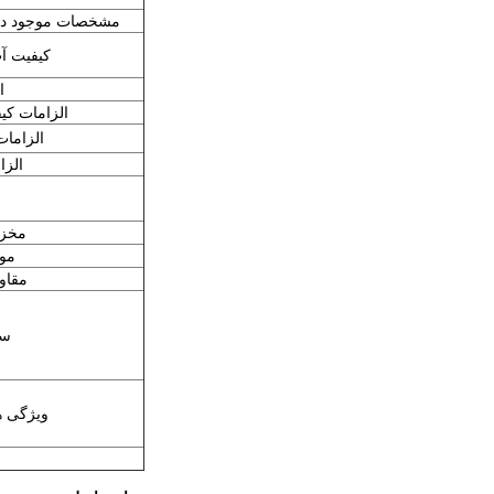
مشخصات موجود در
کیفیت آب
ا
الزامات کی
الزامات
الز
مخزن
مو
مقاو
سا
ویژگی ه