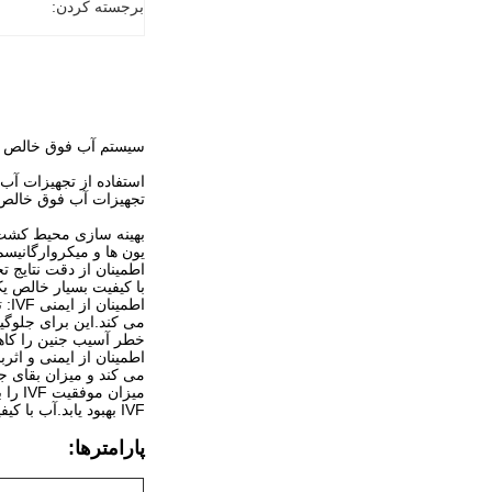
برجسته کردن:
سیستم آب فوق خالص بر
تجهیزات آب فوق خالص یک 
یون ها و میکروارگانیس
اطمینان از دقت نتایج ت
با کیفیت بسیار خالص یک
می کند.این برای جلوگی
خطر آسیب جنین را کاه
اطمینان از ایمنی و اث
می کند و میزان بقای جن
IVF بهبود یابد.آب با کیفیت بسیار بالا و پاکیزه شرایطی مناسب برای رشد و رشد جنین ها فراهم می کند، که شانس بیشتری برای رسیدن به IVF سالم را فراهم می کند.
پارامترها: