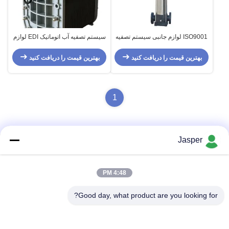
ISO9001 لوازم جانبی سیستم تصفیه
سیستم تصفیه آب اتوماتیک EDI لوازم
آب پمپ فشار بالا آب خالص
مصرفی
بهترین قیمت را دریافت کنید
بهترین قیمت را دریافت کنید
1
Jasper
تماس سریع
4:48 PM
آدرس
Good day, what product are you looking for?
ساختمان 8#، شماره 50 جاده غرب، رودخانه گوزن سفید، شهر
Zhihe، شهر Pengzhou، سیچوان، چین
تلفن