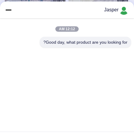
00:29
00:28
Jasper
معرفی شرکت علوم و فناوری خالص
پرونده همکاری با بیمارستان غرب چین
سیچوان
دانشگاه سیچوان
شرکت
ویدیوهای دیگر
December 11, 2023
December 11, 2023
12:12 AM
Good day, what product are you looking for?
00:14
00:07
سیستم آب فوق خالص آزمایشگاهی LTL
سیستم تصفیه آب همودیالیز
ویدیوهای دیگر
ویدیوهای دیگر
December 27, 2023
December 27, 2023
06:30
02:27
شرکت
ویدیوی نصب سری LTL Sichuan Pure
Science and Technology Co., Ltd.